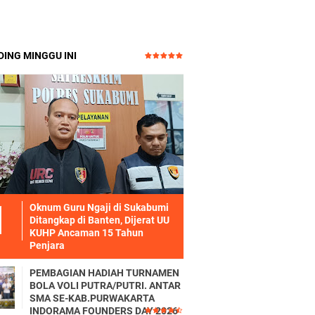
ING MINGGU INI
Oknum Guru Ngaji di Sukabumi
Ditangkap di Banten, Dijerat UU
KUHP Ancaman 15 Tahun
Penjara
PEMBAGIAN HADIAH TURNAMEN
BOLA VOLI PUTRA/PUTRI. ANTAR
SMA SE-KAB.PURWAKARTA
INDORAMA FOUNDERS DAY 2026