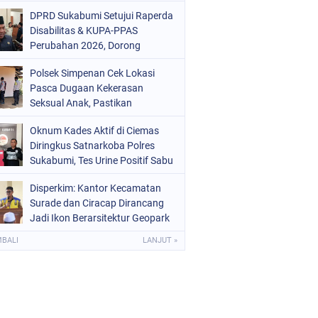
Mars 2-0
DPRD Sukabumi Setujui Raperda
Disabilitas & KUPA-PPAS
Perubahan 2026, Dorong
Raperda Ketenagakerjaan
Polsek Simpenan Cek Lokasi
Pasca Dugaan Kekerasan
Seksual Anak, Pastikan
Kamtibmas Tetap Kondusif
Oknum Kades Aktif di Ciemas
Diringkus Satnarkoba Polres
Sukabumi, Tes Urine Positif Sabu
Disperkim: Kantor Kecamatan
Surade dan Ciracap Dirancang
Jadi Ikon Berarsitektur Geopark
Ciletuh
MBALI
LANJUT »