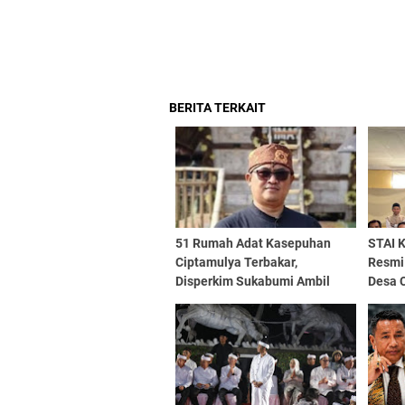
BERITA TERKAIT
51 Rumah Adat Kasepuhan
STAI 
Ciptamulya Terbakar,
Resmi
Disperkim Sukabumi Ambil
Desa 
Peran Pulihkan PSU