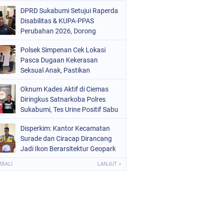
Mars 2-0
DPRD Sukabumi Setujui Raperda
Disabilitas & KUPA-PPAS
Perubahan 2026, Dorong
Raperda Ketenagakerjaan
Polsek Simpenan Cek Lokasi
Pasca Dugaan Kekerasan
Seksual Anak, Pastikan
Kamtibmas Tetap Kondusif
Oknum Kades Aktif di Ciemas
Diringkus Satnarkoba Polres
Sukabumi, Tes Urine Positif Sabu
Disperkim: Kantor Kecamatan
Surade dan Ciracap Dirancang
Jadi Ikon Berarsitektur Geopark
Ciletuh
MBALI
LANJUT »