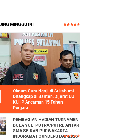
ING MINGGU INI
Oknum Guru Ngaji di Sukabumi
Ditangkap di Banten, Dijerat UU
KUHP Ancaman 15 Tahun
Penjara
PEMBAGIAN HADIAH TURNAMEN
BOLA VOLI PUTRA/PUTRI. ANTAR
SMA SE-KAB.PURWAKARTA
INDORAMA FOUNDERS DAY 2026