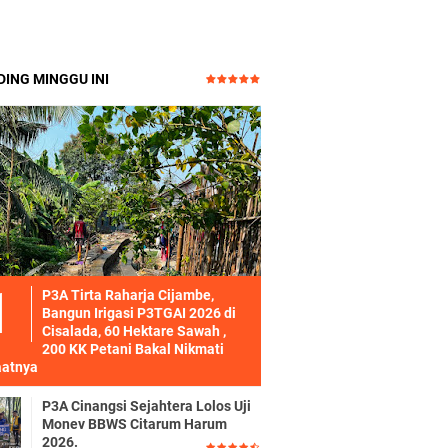
ING MINGGU INI
P3A Tirta Raharja Cijambe,
Bangun Irigasi P3TGAI 2026 di
Cisalada, 60 Hektare Sawah ,
200 KK Petani Bakal Nikmati
atnya
P3A Cinangsi Sejahtera Lolos Uji
Monev BBWS Citarum Harum
2026.