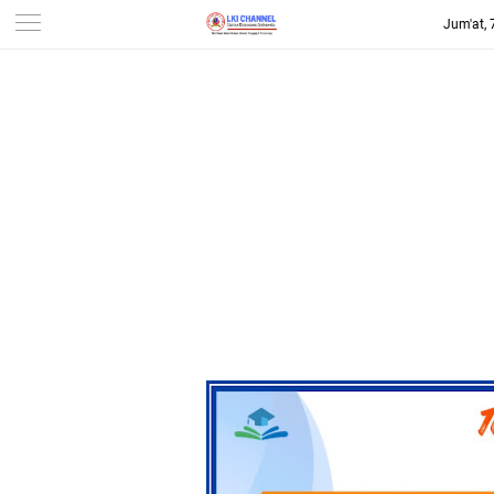
Jum'at,
-->
LKI CHANNEL | LINTAS
KONSUMEN INDONESIA