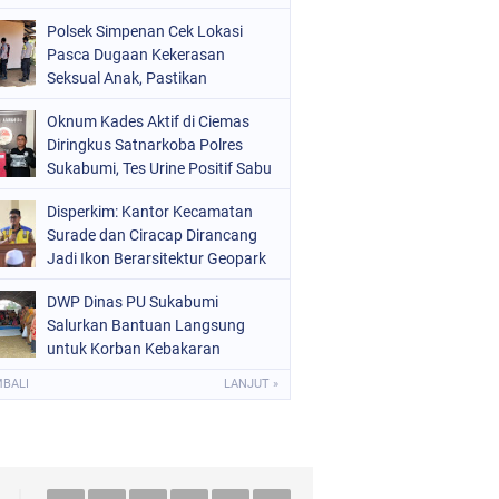
Raperda Ketenagakerjaan
Polsek Simpenan Cek Lokasi
Pasca Dugaan Kekerasan
Seksual Anak, Pastikan
Kamtibmas Tetap Kondusif
Oknum Kades Aktif di Ciemas
Diringkus Satnarkoba Polres
Sukabumi, Tes Urine Positif Sabu
Disperkim: Kantor Kecamatan
Surade dan Ciracap Dirancang
Jadi Ikon Berarsitektur Geopark
Ciletuh
DWP Dinas PU Sukabumi
Salurkan Bantuan Langsung
untuk Korban Kebakaran
Ciptamulya
MBALI
LANJUT »