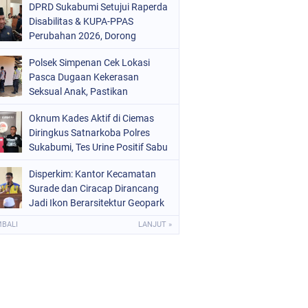
DPRD Sukabumi Setujui Raperda
Disabilitas & KUPA-PPAS
Perubahan 2026, Dorong
Raperda Ketenagakerjaan
Polsek Simpenan Cek Lokasi
Pasca Dugaan Kekerasan
Seksual Anak, Pastikan
Kamtibmas Tetap Kondusif
Oknum Kades Aktif di Ciemas
Diringkus Satnarkoba Polres
Sukabumi, Tes Urine Positif Sabu
Disperkim: Kantor Kecamatan
Surade dan Ciracap Dirancang
Jadi Ikon Berarsitektur Geopark
Ciletuh
MBALI
LANJUT »