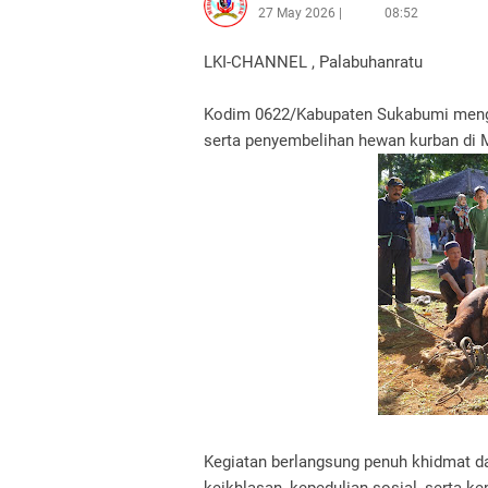
27 May 2026
08:52
LKI-CHANNEL , Palabuhanratu
Kodim 0622/Kabupaten Sukabumi mengge
serta penyembelihan hewan kurban di
Kegiatan berlangsung penuh khidmat d