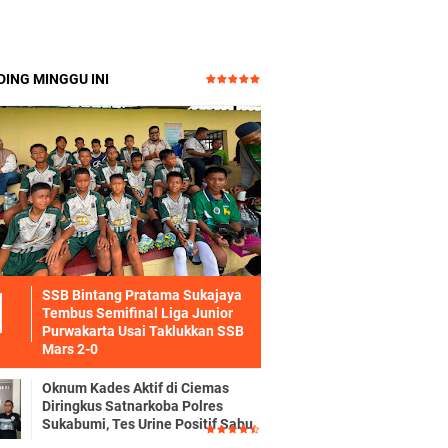
ING MINGGU INI
SSB Bintang Pratama Sukajaya
Tembus Semifinal Liga Junior
Purwakarta Usai Taklukkan SSB
Mars 2-0
Oknum Kades Aktif di Ciemas
Diringkus Satnarkoba Polres
Sukabumi, Tes Urine Positif Sabu