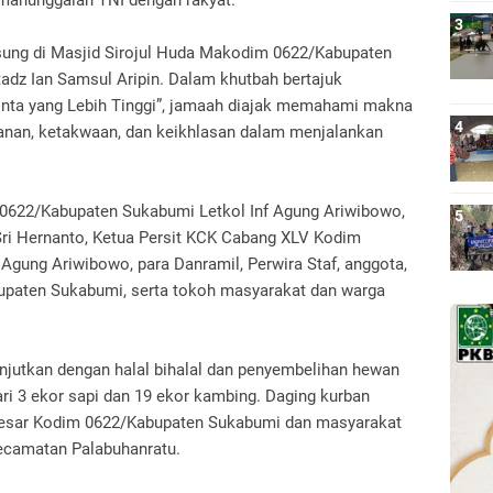
kemanunggalan TNI dengan rakyat.
sung di Masjid Sirojul Huda Makodim 0622/Kabupaten
dz Ian Samsul Aripin. Dalam khutbah bertajuk
Cinta yang Lebih Tinggi”, jamaah diajak memahami makna
nan, ketakwaan, dan keikhlasan dalam menjalankan
 0622/Kabupaten Sukabumi Letkol Inf Agung Ariwibowo,
Sri Hernanto, Ketua Persit KCK Cabang XLV Kodim
gung Ariwibowo, para Danramil, Perwira Staf, anggota,
bupaten Sukabumi, serta tokoh masyarakat dan warga
anjutkan dengan halal bihalal dan penyembelihan hewan
ari 3 ekor sapi dan 19 ekor kambing. Daging kurban
besar Kodim 0622/Kabupaten Sukabumi dan masyarakat
ecamatan Palabuhanratu.