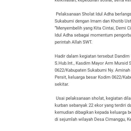
keikhlasan, kepedulian sosial, serta 
Pelaksanaan Sholat Idul Adha berlang
Sukabumi dengan Imam dan Khotib Usta
“Menyembelih yang Kita Cintai, Demi 
Idul Adha sebagai momentum pengorba
perintah Allah SWT.
Hadir dalam kegiatan tersebut Dandim
S.Hub.Int., Kasdim Mayor Arm Mursid 
0622/Kabupaten Sukabumi Ny. Aminah A
Persit, keluarga besar Kodim 0622/Ka
sekitar.
Usai pelaksanaan sholat, kegiatan dil
kurban sebanyak 22 ekor yang terdiri d
kemudian dibagikan kepada keluarga 
di sejumlah wilayah Desa Cimanggu, K